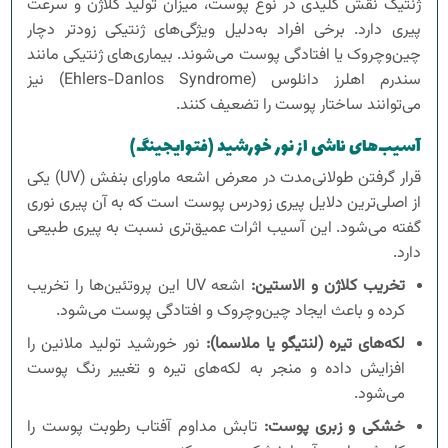
ژنتیک نقش کلیدی در نوع پوست، میزان تولید کلاژن و سرعت
پیری دارد. برخی افراد به‌دلیل ویژگی‌های ژنتیکی زودتر دچار
چین‌وچروک یا افتادگی پوست می‌شوند. بیماری‌های ژنتیکی مانند
سندرم اهلرز دانلوس (Ehlers-Danlos Syndrome) نیز
می‌توانند ساختار پوست را تضعیف کنند.
آسیب‌های ناشی از نور خورشید (فتوایجینگ)
قرار گرفتن طولانی‌مدت در معرض اشعه ماورای بنفش (UV) یکی
از اصلی‌ترین دلایل پیری زودرس پوست است که به آن پیری نوری
گفته می‌شود. این آسیب اثرات عمیق‌تری نسبت به پیری طبیعی
دارد.
تخریب کلاژن و الاستین:
اشعه UV این پروتئین‌ها را تخریب
کرده و باعث ایجاد چین‌وچروک و افتادگی پوست می‌شود.
لکه‌های تیره (لنتیگو یا ملاسما):
نور خورشید تولید ملانین را
افزایش داده و منجر به لکه‌های تیره و تغییر رنگ پوست
می‌شود.
خشکی و زبری پوست:
تابش مداوم آفتاب رطوبت پوست را