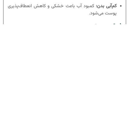
کم‌آبی بدن:
کمبود آب باعث خشکی و کاهش انعطاف‌پذیری
پوست می‌شود.
استرس مزمن
استرس طولانی‌مدت تولید کورتیزول را افزایش داده که این
هورمون کلاژن را کاهش می‌دهد و ساختار پوست را تخریب
می‌کند. استرس همچنین بیماری‌های پوستی مانند اگزما،
پسوریازیس و آکنه را تشدید می‌کند.
عوامل محیطی و آلودگی هوا
آلودگی هوا حاوی ذرات و مواد شیمیایی مضر است که به پوست
نفوذ کرده و باعث التهاب، استرس اکسیداتیو و تخریب کلاژن
می‌شوند. این عوامل به ایجاد چین‌وچروک، لکه‌های تیره و
افتادگی پوست کمک می‌کنند.
عدم مراقبت صحیح از پوست
عدم استفاده از کرم‌های ضدآفتاب، مرطوب‌کننده‌ها و
آنتی‌اکسیدان‌ها روند پیری پوست را تسریع می‌کند. استفاده از