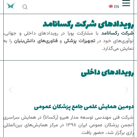
EN
رویدادهای شرکت رکسانامد
راهکارها
شرکت رکسانامد
با مشارکت پویا در رویدادهای داخلی و جهانی،
پلتفرم
پایگاه دانش
نوآوری‌های خود در
تجهیزات پزشکی
و
فناوری‌های دانش‌بنیان
را به
نمایش می‌گذارد.
بدن
بلاگ
درمان‌ها
رویدادها
بدن
پوست
آنوداین
ویدئوها
درباره ما
تکنولوژی
رویدادهای داخلی
پلاسما
مو
ایوا
پوست
اسپارکس
کانتورینگ بدن
با ما در تماس باشید
لیزر
کربوکسی تراپی
مو
آکنه
تئوری
وال ای
پلاروکس
داستان ما
لثه و دندان
درمان با فیزیوتراپی
دومین همایش علمی جامع پزشکان عمومی
ربات پزشکی
زخم‌ها
کربوپلاس
دستاوردها
رکسانا آیس
لثه و دندان
رفع موهای زائد
آنوداین دندانپزشکی
شرکت فنی مهندسی توسعه مدار هیرو (رکسانا) در همایش سراسری
انجمن پزشکان عمومی ایران ۱۳۹۸ در مرکز همایش‌های بین‌المللی
کلادبرست
لیفت پلک
جراحی دهان
رکسانا سنس
رازی برگزار شد، حضور یافت.