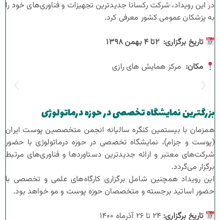
در این رویداد، شرکت رکسانا جدیدترین تجهیزات و فناوری‌های خود را
سنس زیرو تاچ
کلادبرست لایت
کانتورینگ صورت
به پزشکان عمومی کشور معرفی کرد.
کلادبرست بلوم
لایه‌برداری پوست
تاریخ برگزاری
:
۲
تا
۴
بهمن
۱۳۹۸
جوانسازی پوست
مکان
:
مرکز همایش های رازی
ترک‌های پوستی(استریا)
بزرگترین نمایشگاه تخصصی در حوزه درماتولوژی
همزمان با بیستمین کنگره سالیانه انجمن متخصصین پوست ایران
(پوست و جزام)، نمایشگاه تخصصی در حوزه درماتولوژی با حضور
شرکت‌های معتبر و ارائه جدیدترین دستاوردها و فناوری‌های مرتبط
برگزار می‌گردد.
این رویداد همچنین شامل برگزاری کارگاه‌های علمی و تخصصی با
حضور اساتید برجسته و متخصصان حوزه پوست و مو خواهد بود.
تاریخ برگزاری
:
۲۴ تا ۲۶ آذرماه ۱۴۰۰