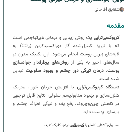
سنس زیرو تاچ
کلادبرست لایت
کانتورینگ صورت
شقایق آقاجانی
کلادبرست بلوم
لایه‌برداری پوست
مقدمه
کربوکسی‌تراپی
یک روش زیبایی و درمانی غیرتهاجمی است
جوانسازی پوست
که با تزریق کنترل‌شده گاز دی‌اکسیدکربن (CO₂) به
ترک‌های پوستی(استریا)
لایه‌های زیرین پوست انجام می‌شود. این تکنیک مدرن در
سال‌های اخیر به یکی از
روش‌های پرطرفدار جوانسازی
پوست، درمان تیرگی دور چشم و بهبود سلولیت
تبدیل
شده است.
دستگاه کربوکسی‌تراپی
با افزایش جریان خون، تحریک
کلاژن‌سازی و بهبود متابولیسم سلولی، نتایج قابل توجهی
در کاهش چین‌وچروک، رفع پف و تیرگی اطراف چشم و
بازسازی پوست دارد.
←
برای آشنایی کامل با
کربوپلاس
اینجا کلیک کنید.