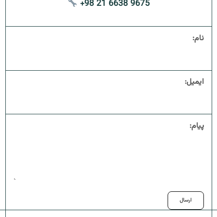
+98 21 6638 9675
نام:
ایمیل:
پیام: