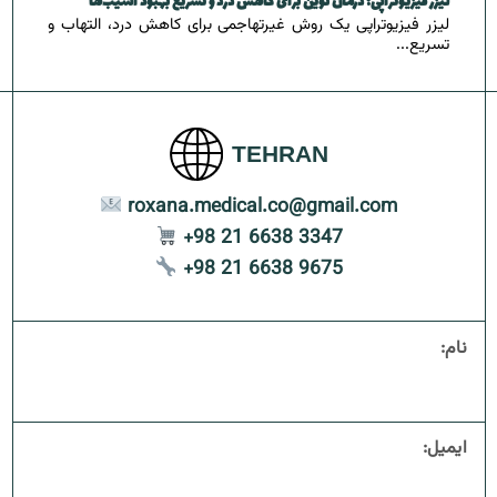
لیزر فیزیوتراپی؛ درمان نوین برای کاهش درد و تسریع بهبود آسیب‌ها
لیزر فیزیوتراپی یک روش غیرتهاجمی برای کاهش درد، التهاب و
سنس زیرو تاچ
کلادبرست لایت
کانتورینگ صورت
تسریع...
کلادبرست بلوم
لایه‌برداری پوست
جوانسازی پوست
TEHRAN
ترک‌های پوستی(استریا)
roxana.medical.co@gmail.com
+98 21 6638 3347
+98 21 6638 9675
نام:
ایمیل: