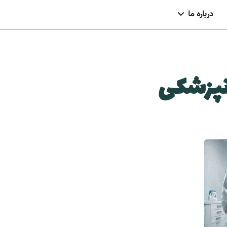
درباره ما
انپزشکی