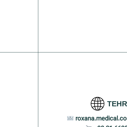
TEH
roxana.medical.c